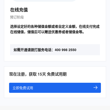
在线充值
预订阶段
选择设定好的各种储值金额或者自定义金额，在线支付完成
在线储值，储值后可以赠送优惠券或者储值金等。
如需开通请拨打服务电话：400 998 2550
现在注册，获取 15天 免费试用期
立即免费试用